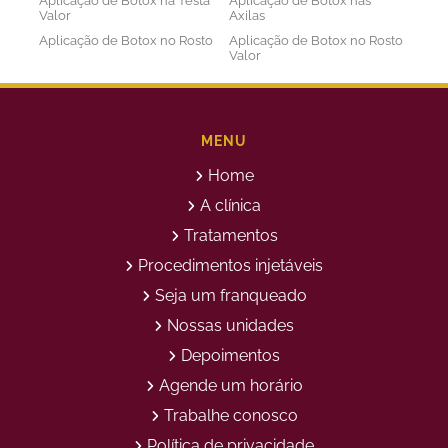
Aplicação de Botox na Testa
Aplicação de Botox nas
Valor
Axilas
Aplicação de Botox no Rosto
Aplicação de Botox no Rosto
Valor
Aplicação de Botox nos
Aplicação de Botox Preço
Olhos
Bioestimulador de Colageno
Bioestimulador de Colageno
Abdomen
Barriga
MENU
Bioestimulador de Colágeno
Bioestimulador de Colágeno
Home
Injetável Preço
no Glúteo Valor
Bioestimulador de Colageno
Bioestimuladores de
A clínica
Rosto
Colágeno
Tratamentos
Bioestimuladores de
Clareamento Facial
Colágeno Injetável
Procedimentos injetáveis
Clareamento Rosto Manchas
Clinica de Aplicação de
Seja um franqueado
Botox
Clinica de Botox
Clinica de Depilação a Laser
Nossas unidades
Clinica de Estética
Clinica de Estetica Avançada
Depoimentos
Clínica de Estética Corporal
Clinica de Estética Facial
Agende um horário
Clinica de Estetica Limpeza
Clinica de Limpeza de Pele
de Pele
Trabalhe conosco
Clinica de Limpeza de Pele
Clinica de Preenchimento
Política de privacidade