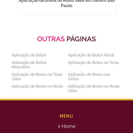
na
Aplicação de Botox no Rosto Valor em Jardim São
Paulo
OUTRAS
PÁGINAS
Aplicação de Botox
Aplicação de Botox Facial
Aplicação de Botox
Aplicação de Botox na Testa
Masculino
Aplicação de Botox na Testa
Aplicação de Botox nas
Valor
Axilas
Aplicação de Botox no Rosto
Aplicação de Botox no Rosto
Valor
Aplicação de Botox nos
Aplicação de Botox Preço
Olhos
Bioestimulador de Colageno
Bioestimulador de Colageno
Abdomen
Barriga
MENU
Bioestimulador de Colágeno
Bioestimulador de Colágeno
Home
Injetável Preço
no Glúteo Valor