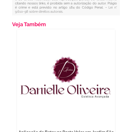
citando nossos links, é proibida sem a autorização do autor. Plágio
é crime e está previsto no artigo 184 do Código Penal. –
Lei n°
9.610-98 sobre direitos autorais
.
Veja Também