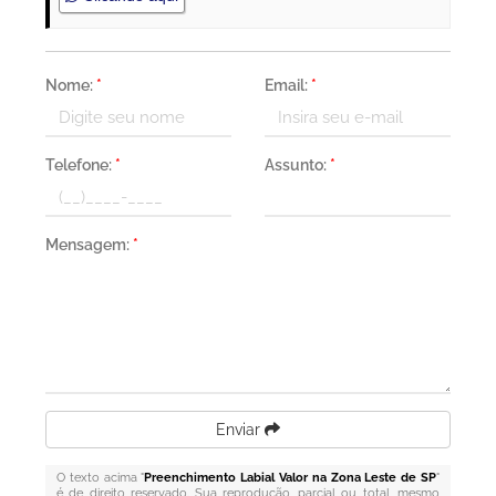
Nome:
*
Email:
*
Telefone:
*
Assunto:
*
Mensagem:
*
Enviar
O texto acima "
Preenchimento Labial Valor na Zona Leste de SP
"
é de direito reservado. Sua reprodução, parcial ou total, mesmo