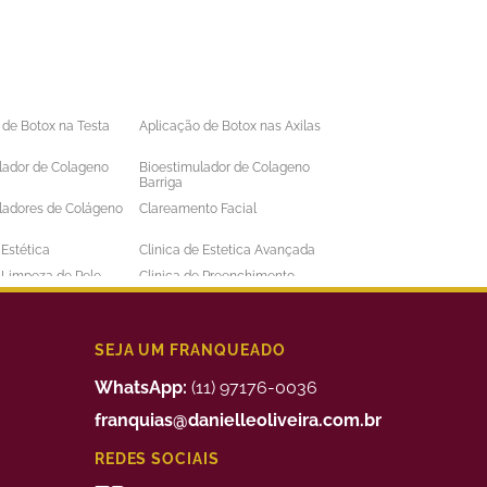
 de Botox na Testa
Aplicação de Botox nas Axilas
lador de Colageno
Bioestimulador de Colageno
Barriga
ladores de Colágeno
Clareamento Facial
 Estética
Clinica de Estetica Avançada
e Limpeza de Pele
Clinica de Preenchimento
ens
Labial
 a Laser Barba Preço
Depilação a Laser Barriga
 a Laser Intima
Depilação a Laser Masculina
SEJA UM FRANQUEADO
 a Laser Preço
Depilação a Laser Valor
WhatsApp:
(11) 97176-0036
uimico
Preenchimento Facial Valor
franquias@danielleoliveira.com.br
o Corporal para
Tratamento da Alopecia
REDES SOCIAIS
de Medidas