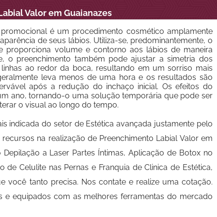
abial Valor em Guaianazes
s promocional é um procedimento cosmético amplamente
parência de seus lábios. Utiliza-se, predominantemente, o
ue proporciona volume e contorno aos lábios de maneira
e, o preenchimento também pode ajustar a simetria dos
as linhas ao redor da boca, resultando em um sorriso mais
 geralmente leva menos de uma hora e os resultados são
ervável após a redução do inchaço inicial. Os efeitos do
um ano, tornando-o uma solução temporária que pode ser
erar o visual ao longo do tempo.
s indicada do setor de Estética avançada justamente pelo
 recursos na realização de Preenchimento Labial Valor em
 Depilação a Laser Partes Íntimas, Aplicação de Botox no
o de Celulite nas Pernas e Franquia de Clinica de Estética,
e você tanto precisa. Nos contate e realize uma cotação.
tes e equipados com as melhores ferramentas do mercado