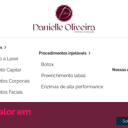
os
Procedimentos injetáveis
o a Laser
Botox
to Capilar
Nossas 
Preenchimento labial
tos Corporais
Enzimas de alta performance
tos Faciais
alor em
So