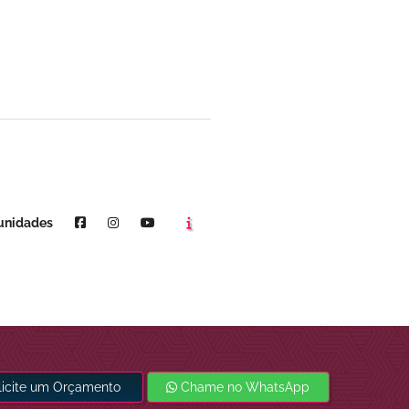
Agende um horário
Youtube
unidades
licite um Orçamento
Chame no WhatsApp