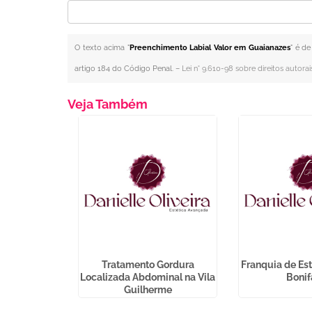
O texto acima "
Preenchimento Labial Valor em Guaianazes
" é de
artigo 184 do Código Penal. –
Lei n° 9.610-98 sobre direitos autorai
Veja Também
Manchas de
Tratamento Gordura
Franquia de Es
Prudente
Localizada Abdominal na Vila
Bonif
Guilherme