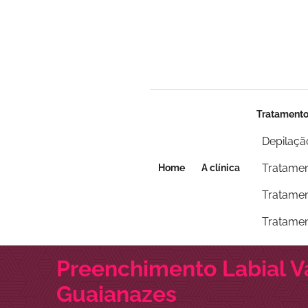
Seja um franqueado
Seja um franqueado
Tratament
Depilaçã
Tratamen
Home
A clínica
Tratamen
Tratamen
Preenchimento Labial V
Guaianazes