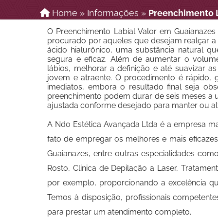
Home
»
Informações
»
Preenchimento L
O Preenchimento Labial Valor em Guaianaze
procurado por aqueles que desejam realçar a a
ácido hialurônico, uma substância natural q
segura e eficaz. Além de aumentar o volum
lábios, melhorar a definição e até suavizar 
jovem e atraente. O procedimento é rápido,
imediatos, embora o resultado final seja obs
preenchimento podem durar de seis meses a 
ajustada conforme desejado para manter ou alt
A Ndo Estética Avançada Ltda é a empresa mai
fato de empregar os melhores e mais eficazes
Guaianazes, entre outras especialidades como
Rosto, Clinica de Depilação a Laser, Tratament
por exemplo, proporcionando a excelência qu
Temos à disposição, profissionais competen
para prestar um atendimento completo.