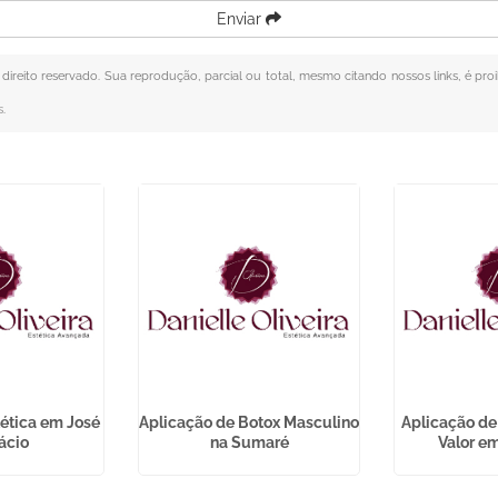
Enviar
 direito reservado. Sua reprodução, parcial ou total, mesmo citando nossos links, é pro
s
.
tética em José
Aplicação de Botox Masculino
Aplicação de
ácio
na Sumaré
Valor em