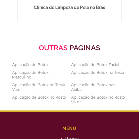
ui
Clinica de Limpeza de Pele no Brás
OUTRAS
PÁGINAS
Aplicação de Botox
Aplicação de Botox Facial
Aplicação de Botox
Aplicação de Botox na Testa
Masculino
Aplicação de Botox na Testa
Aplicação de Botox nas
Valor
Axilas
Aplicação de Botox no Rosto
Aplicação de Botox no Rosto
Valor
Aplicação de Botox nos
Aplicação de Botox Preço
Olhos
Bioestimulador de Colageno
Bioestimulador de Colageno
Abdomen
Barriga
MENU
Bioestimulador de Colágeno
Bioestimulador de Colágeno