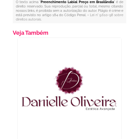
O texto acima "
Preenchimento Labial Preço em Brasilândia
" é de
direito reservado. Sua reprodução, parcial ou total, mesmo citando
nossos links, é proibida sem a autorização do autor. Plágio é crime e
está previsto no artigo 184 do Código Penal. –
Lei n° 9.610-98 sobre
direitos autorais
.
Veja Também