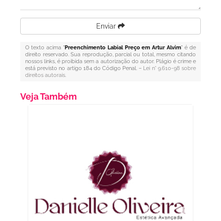
Enviar
O texto acima "
Preenchimento Labial Preço em Artur Alvim
" é de
direito reservado. Sua reprodução, parcial ou total, mesmo citando
nossos links, é proibida sem a autorização do autor. Plágio é crime e
está previsto no artigo 184 do Código Penal. –
Lei n° 9.610-98 sobre
direitos autorais
.
Veja Também