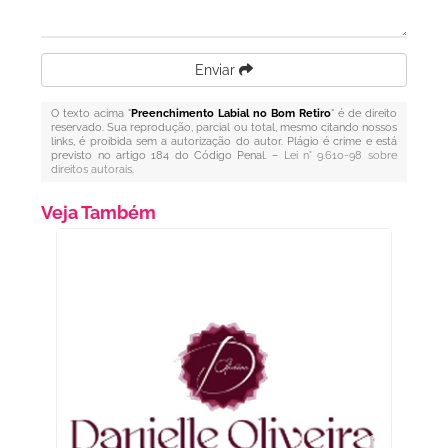
Enviar
O texto acima "
Preenchimento Labial no Bom Retiro
" é de direito
reservado. Sua reprodução, parcial ou total, mesmo citando nossos
links, é proibida sem a autorização do autor. Plágio é crime e está
previsto no artigo 184 do Código Penal. –
Lei n° 9.610-98 sobre
direitos autorais
.
Veja Também