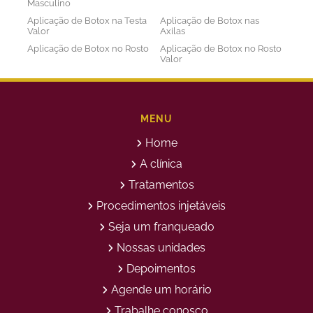
Masculino
Aplicação de Botox na Testa
Aplicação de Botox nas
Valor
Axilas
Aplicação de Botox no Rosto
Aplicação de Botox no Rosto
Valor
Aplicação de Botox nos
Aplicação de Botox Preço
Olhos
Bioestimulador de Colageno
Bioestimulador de Colageno
Abdomen
Barriga
MENU
Bioestimulador de Colágeno
Bioestimulador de Colágeno
Home
Injetável Preço
no Glúteo Valor
Bioestimulador de Colageno
Bioestimuladores de
A clínica
Rosto
Colágeno
Tratamentos
Bioestimuladores de
Clareamento Facial
Colágeno Injetável
Procedimentos injetáveis
Clareamento Rosto Manchas
Clinica de Aplicação de
Seja um franqueado
Botox
Clinica de Botox
Clinica de Depilação a Laser
Nossas unidades
Clinica de Estética
Clinica de Estetica Avançada
Depoimentos
Clínica de Estética Corporal
Clinica de Estética Facial
Agende um horário
Clinica de Estetica Limpeza
Clinica de Limpeza de Pele
de Pele
Trabalhe conosco