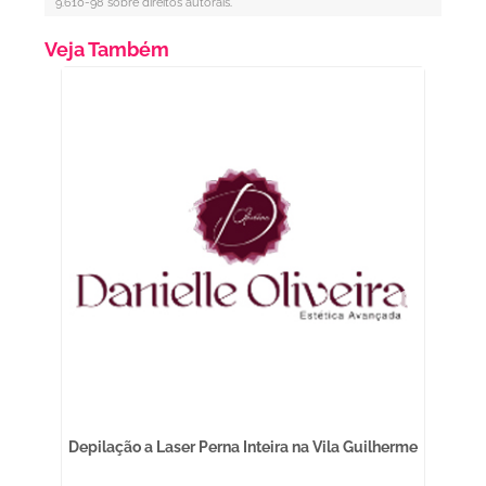
9.610-98 sobre direitos autorais
.
Veja Também
mão
Depilação a Laser Perna Inteira na Vila Guilherme
Tra