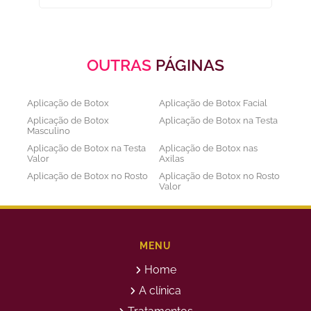
OUTRAS
PÁGINAS
Aplicação de Botox
Aplicação de Botox Facial
Aplicação de Botox
Aplicação de Botox na Testa
Masculino
Aplicação de Botox na Testa
Aplicação de Botox nas
Valor
Axilas
Aplicação de Botox no Rosto
Aplicação de Botox no Rosto
Valor
Aplicação de Botox nos
Aplicação de Botox Preço
Olhos
Bioestimulador de Colageno
Bioestimulador de Colageno
Abdomen
Barriga
MENU
Bioestimulador de Colágeno
Bioestimulador de Colágeno
Home
Injetável Preço
no Glúteo Valor
Bioestimulador de Colageno
Bioestimuladores de
A clínica
Rosto
Colágeno