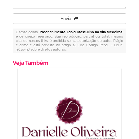
Enviar
O texto acima "
Preenchimento Labial Masculino na Vila Medeiros
"
é de direito reservado. Sua reprodução, parcial ou total, mesmo
citando nossos links, é proibida sem a autorização do autor. Plágio
é crime e está previsto no artigo 184 do Código Penal. –
Lei n°
9.610-98 sobre direitos autorais
.
Veja Também