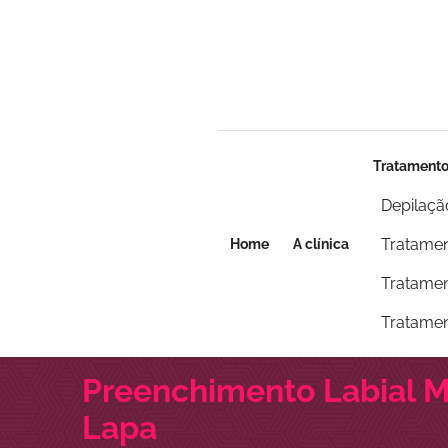
Seja um franqueado
Seja um franqueado
Tratament
Depilaçã
Tratamen
Home
A clínica
Tratamen
Tratamen
Preenchimento Labial M
Lapa