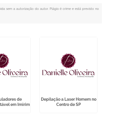
bida sem a autorização do autor. Plágio é crime e está previsto no
uladores de
Depilação a Laser Homem no
Tratamento
tável em Imirim
Centro de SP
J