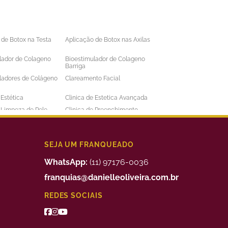
 de Botox na Testa
Aplicação de Botox nas Axilas
lador de Colageno
Bioestimulador de Colageno
Barriga
ladores de Colágeno
Clareamento Facial
 Estética
Clinica de Estetica Avançada
e Limpeza de Pele
Clinica de Preenchimento
ens
Labial
 a Laser Barba Preço
Depilação a Laser Barriga
 a Laser Intima
Depilação a Laser Masculina
SEJA UM FRANQUEADO
 a Laser Preço
Depilação a Laser Valor
WhatsApp:
(11) 97176-0036
uimico
Preenchimento Facial Valor
franquias@danielleoliveira.com.br
o Corporal para
Tratamento da Alopecia
REDES SOCIAIS
de Medidas
o de Bigode Chines
Tratamento de Celulite nas
Pernas