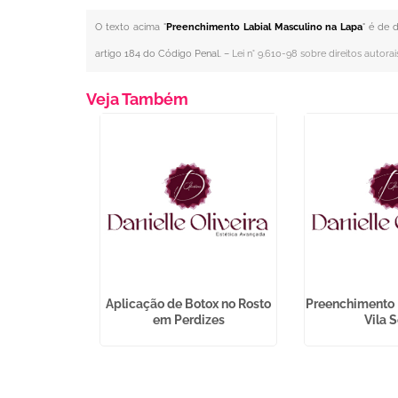
O texto acima "
Preenchimento Labial Masculino na Lapa
" é de 
artigo 184 do Código Penal. –
Lei n° 9.610-98 sobre direitos autorai
Veja Também
r Barriga na
Aplicação de Botox no Rosto
Preenchimento F
glesa
em Perdizes
Vila 