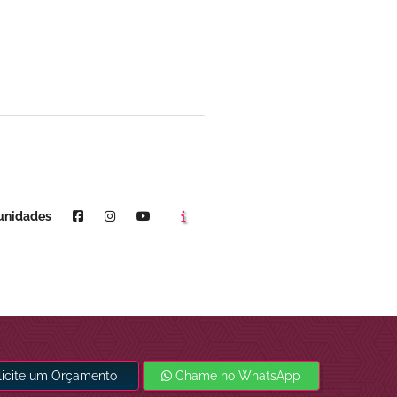
Agende um horário
Youtube
unidades
licite um Orçamento
Chame no WhatsApp