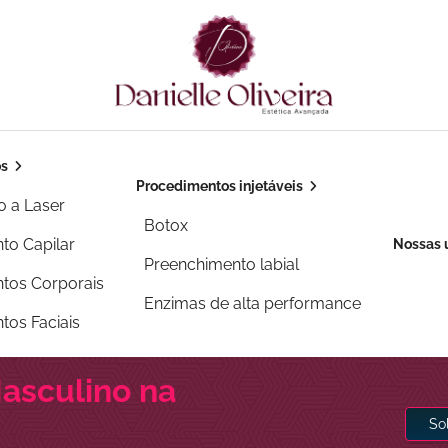
os
Procedimentos injetáveis
o a Laser
Botox
to Capilar
Nossas 
Preenchimento labial
tos Corporais
Enzimas de alta performance
tos Faciais
asculino na
So