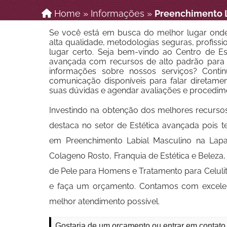
Home
»
Informações
»
Preenchimento L
Se você está em busca do melhor lugar onde
alta qualidade, metodologias seguras, profissio
lugar certo. Seja bem-vindo ao Centro de Est
avançada com recursos de alto padrão para d
informações sobre nossos serviços? Conti
comunicação disponíveis para falar diretame
suas dúvidas e agendar avaliações e procedim
Investindo na obtenção dos melhores recurso
destaca no setor de Estética avançada pois 
em Preenchimento Labial Masculino na Lapa
Colageno Rosto, Franquia de Estética e Belez
de Pele para Homens e Tratamento para Celulit
e faça um orçamento. Contamos com excelente
melhor atendimento possível.
Gostaria de um orçamento ou entrar em contat