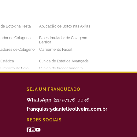
 de Botox na Testa
Aplicação de Botox nas Axilas
lador de Colageno
Bioestimulador de Colageno
Barriga
ladores de Colágeno
Clareamento Facial
 Estética
Clinica de Estetica Avançada
e Limpeza de Pele
Clinica de Preenchimento
ens
Labial
 a Laser Barba Preço
Depilação a Laser Barriga
 a Laser Intima
Depilação a Laser Masculina
SEJA UM FRANQUEADO
 a Laser Preço
Depilação a Laser Valor
WhatsApp:
(11) 97176-0036
uimico
Preenchimento Facial Valor
franquias@danielleoliveira.com.br
o Corporal para
Tratamento da Alopecia
REDES SOCIAIS
de Medidas
o de Bigode Chines
Tratamento de Celulite nas
Pernas