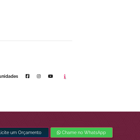
Agende um horário
Youtube
unidades
licite um Orçamento
Chame no WhatsApp