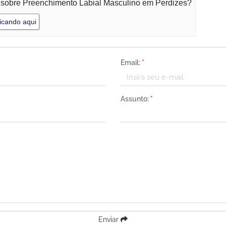
o sobre Preenchimento Labial Masculino em Perdizes?
icando aqui
Email:
*
Assunto:
*
Enviar