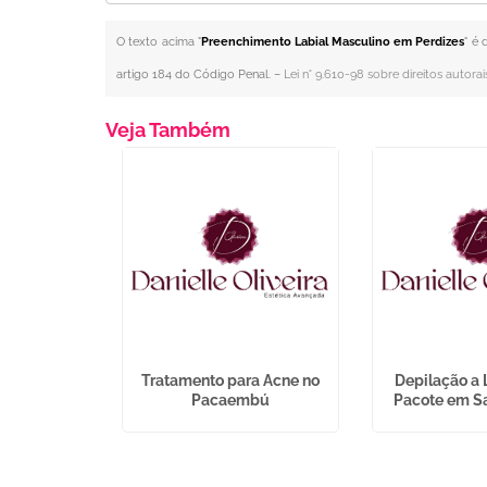
O texto acima "
Preenchimento Labial Masculino em Perdizes
" é 
artigo 184 do Código Penal. –
Lei n° 9.610-98 sobre direitos autorai
Veja Também
de Colageno
Tratamento para Acne no
Depilação a 
entro
Pacaembú
Pacote em Sa