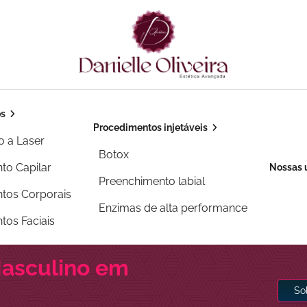
os
Procedimentos injetáveis
o a Laser
Botox
to Capilar
Nossas 
Preenchimento labial
tos Corporais
Enzimas de alta performance
tos Faciais
Masculino em
So