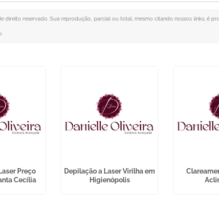
de direito reservado. Sua reprodução, parcial ou total, mesmo citando nossos links, é pr
s
.
Laser Preço
Depilação a Laser Virilha em
Clareamen
nta Cecília
Higienópolis
Acl