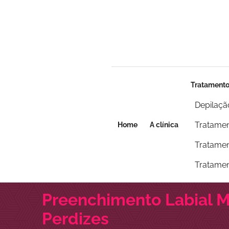
Seja um franqueado
Seja um franqueado
Tratament
Depilaçã
Tratamen
Home
A clínica
Tratamen
Tratamen
Preenchimento Labial 
Perdizes