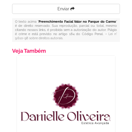
Enviar
O texto acima "
Preenchimento Facial Valor no Parque do Carmo
"
é de direito reservado. Sua reprodução, parcial ou total, mesmo
citando nossos links, é proibida sem a autorização do autor. Plágio
é crime e está previsto no artigo 184 do Código Penal. –
Lei n°
9.610-98 sobre direitos autorais
.
Veja Também