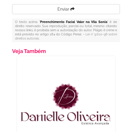
Enviar
O texto acima "
Preenchimento Facial Valor na Vila Sonia
" é de
direito reservado. Sua reprodução, parcial ou total, mesmo citando
nossos links, é proibida sem a autorização do autor. Plágio é crime e
está previsto no artigo 184 do Código Penal. –
Lei n° 9.610-98 sobre
direitos autorais
.
Veja Também