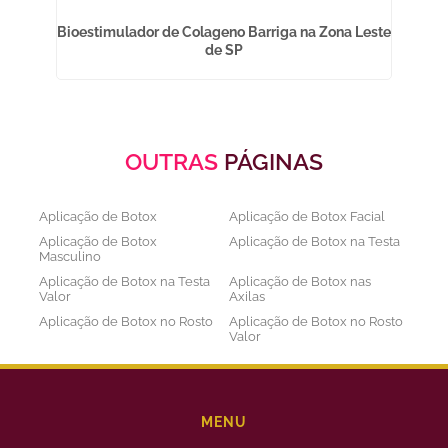
m
Bioestimulador de Colageno Barriga na Zona Leste
de SP
OUTRAS
PÁGINAS
Aplicação de Botox
Aplicação de Botox Facial
Aplicação de Botox
Aplicação de Botox na Testa
Masculino
Aplicação de Botox na Testa
Aplicação de Botox nas
Valor
Axilas
Aplicação de Botox no Rosto
Aplicação de Botox no Rosto
Valor
Aplicação de Botox nos
Aplicação de Botox Preço
Olhos
Bioestimulador de Colageno
Bioestimulador de Colageno
Abdomen
Barriga
MENU
Bioestimulador de Colágeno
Bioestimulador de Colágeno