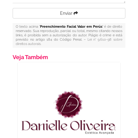
Enviar
O texto acima "
Preenchimento Facial Valor em Perús
" é de direito
reservado. Sua reprodução, parcial ou total, mesmo citando nossos
links, é proibida sem a autorização do autor. Plágio é crime e está
previsto no artigo 184 do Código Penal. –
Lei n° 9.610-98 sobre
direitos autorais
.
Veja Também