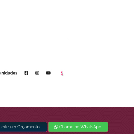
Agende um horário
Youtube
unidades
licite um Orçamento
Chame no WhatsApp