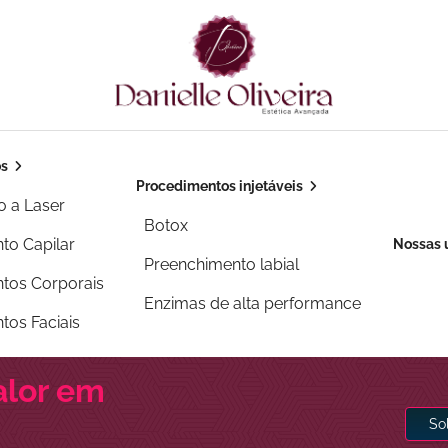
os
Procedimentos injetáveis
o a Laser
Botox
to Capilar
Nossas 
Preenchimento labial
tos Corporais
Enzimas de alta performance
tos Faciais
alor em
So