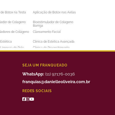
 de Botox na Testa
Aplicação de Botox nas Axilas
lador de Colageno
Bioestimulador de Colageno
Barriga
ladores de Colágeno
Clareamento Facial
 Estética
Clinica de Estetica Avançada
e Limpeza de Pele
Clinica de Preenchimento
ens
Labial
 a Laser Barba Preço
Depilação a Laser Barriga
 a Laser Intima
Depilação a Laser Masculina
SEJA UM FRANQUEADO
 a Laser Preço
Depilação a Laser Valor
WhatsApp:
(11) 97176-0036
uimico
Preenchimento Facial Valor
franquias@danielleoliveira.com.br
o Corporal para
Tratamento da Alopecia
REDES SOCIAIS
de Medidas
o de Bigode Chines
Tratamento de Celulite nas
Pernas
to de Manchas de
Tratamento Facial para
Manchas