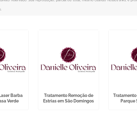
 direito reservado. Sua reprodução, parcial ou total, mesmo citando nossos links, é pro
s
.
Laser Barba
Tratamento Remoção de
Tratamento 
asa Verde
Estrias em São Domingos
Parque 