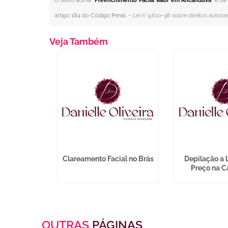
O texto acima "
Preenchimento Facial Valor em Aricanduva
" é de
artigo 184 do Código Penal. –
Lei n° 9.610-98 sobre direitos autorai
Veja Também
de Colageno
Clareamento Facial no Brás
Depilação a 
popemba
Preço na C
OUTRAS
PÁGINAS