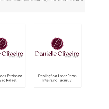
ibida sem a autorização do autor. Plágio é crime e está previsto no
das Estrias no
Depilação a Laser Perna
Bioestimul
São Rafael
Inteira no Tucuruvi
Barriga e