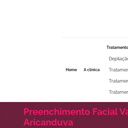
Seja um franqueado
Seja um franqueado
Tratament
Depilaçã
Tratamen
Home
A clínica
Tratamen
Tratamen
Preenchimento Facial V
Aricanduva