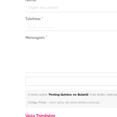
Nome:
*
Telefone:
*
Mensagem:
*
O texto acima "
Peeling Quimico no Butantã
" é de direito reserv
Código Penal. –
Lei n° 9.610-98 sobre direitos autorais
.
Veja Também