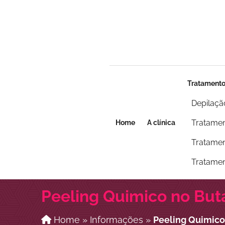
Seja um franqueado
Seja um franqueado
Tratament
Depilaçã
Tratamen
Home
A clínica
Tratamen
Tratamen
Peeling Quimico no But
Home
»
Informações
»
Peeling Quimico