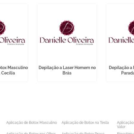
otox Masculino
Depilação a Laser Homem no
Depilação a 
 Cecília
Brás
Parada
Aplicação de Botox Masculino
Aplicação de Botox na Testa
Aplicação
Valor