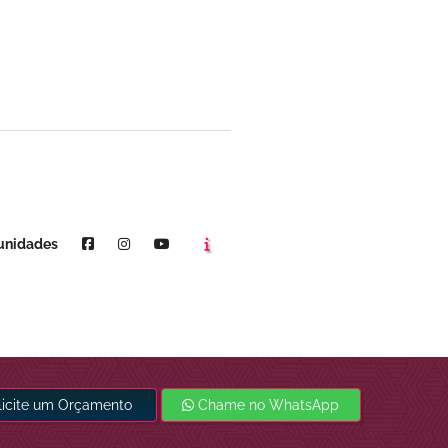
Agende um horário
Youtube
unidades
licite um Orçamento
Chame no WhatsApp