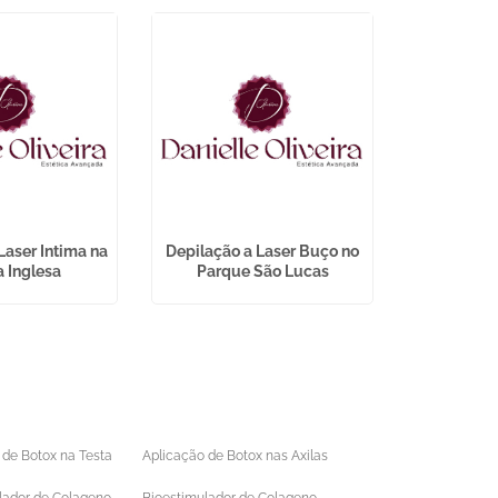
Laser Intima na
Depilação a Laser Buço no
Franquia
 Inglesa
Parque São Lucas
Estetica
 de Botox na Testa
Aplicação de Botox nas Axilas