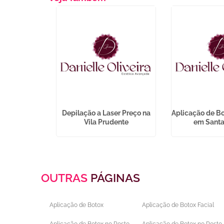
r Barriga em
Depilação a Laser Preço na
Aplicação de B
tarazzo
Vila Prudente
em Santa
OUTRAS
PÁGINAS
Aplicação de Botox
Aplicação de Botox Facial