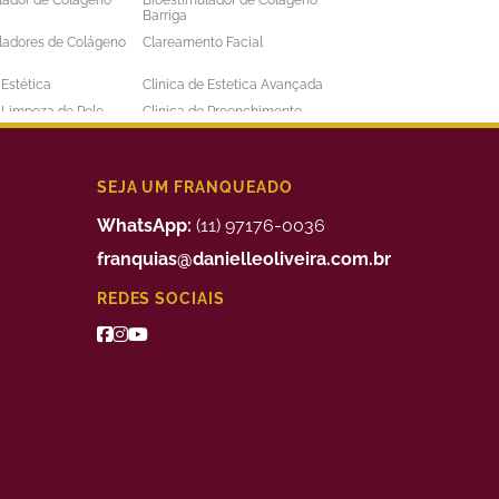
lador de Colageno
Bioestimulador de Colageno
Barriga
ladores de Colágeno
Clareamento Facial
 Estética
Clinica de Estetica Avançada
e Limpeza de Pele
Clinica de Preenchimento
ens
Labial
 a Laser Barba Preço
Depilação a Laser Barriga
 a Laser Intima
Depilação a Laser Masculina
SEJA UM FRANQUEADO
 a Laser Preço
Depilação a Laser Valor
WhatsApp:
(11) 97176-0036
uimico
Preenchimento Facial Valor
franquias@danielleoliveira.com.br
o Corporal para
Tratamento da Alopecia
REDES SOCIAIS
de Medidas
o de Bigode Chines
Tratamento de Celulite nas
Pernas
to de Manchas de
Tratamento Facial para
Manchas
 para Celulite
Tratamento Remoção de
Estrias
e Estética
Franquia de Clinica de Estetica