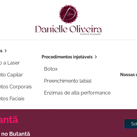
os
Procedimentos injetáveis
o a Laser
Botox
to Capilar
Nossas 
Preenchimento labial
tos Corporais
Enzimas de alta performance
tos Faciais
antã
So
 no Butantã