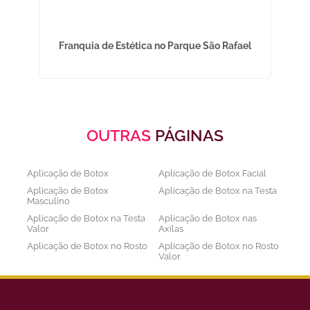
i
Franquia de Estética no Parque São Rafael
OUTRAS
PÁGINAS
Aplicação de Botox
Aplicação de Botox Facial
Aplicação de Botox
Aplicação de Botox na Testa
Masculino
Aplicação de Botox na Testa
Aplicação de Botox nas
Valor
Axilas
Aplicação de Botox no Rosto
Aplicação de Botox no Rosto
Valor
Aplicação de Botox nos
Aplicação de Botox Preço
Olhos
Bioestimulador de Colageno
Bioestimulador de Colageno