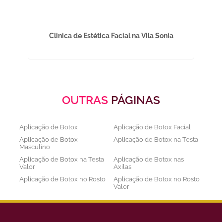
nha
Clinica de Estética Facial na Vila Sonia
OUTRAS
PÁGINAS
Aplicação de Botox
Aplicação de Botox Facial
Aplicação de Botox
Aplicação de Botox na Testa
Masculino
Aplicação de Botox na Testa
Aplicação de Botox nas
Valor
Axilas
Aplicação de Botox no Rosto
Aplicação de Botox no Rosto
Valor
Aplicação de Botox nos
Aplicação de Botox Preço
Olhos
Bioestimulador de Colageno
Bioestimulador de Colageno