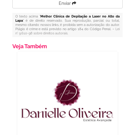
Enviar
O texto acima "
Melhor Clinica de Depilação a Laser no Alto da
Lapa
" é de direito reservado. Sua reprodução, parcial ou total,
mesmo citando nossos links, é proibida sem a autorização do autor.
Plágio é crime e está previsto no artigo 184 do Código Penal. –
Lei
n° 9.610-98 sobre direitos autorais
.
Veja Também