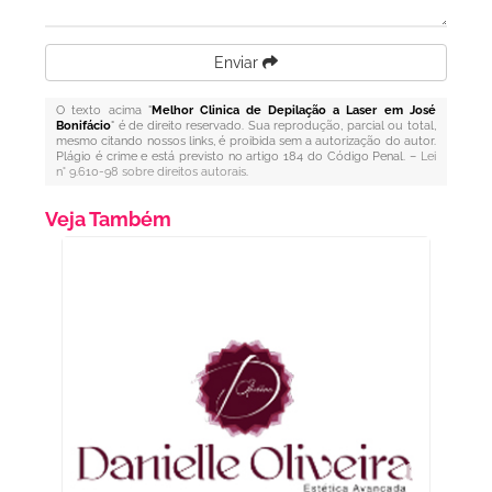
Enviar
O texto acima "
Melhor Clinica de Depilação a Laser em José
Bonifácio
" é de direito reservado. Sua reprodução, parcial ou total,
mesmo citando nossos links, é proibida sem a autorização do autor.
Plágio é crime e está previsto no artigo 184 do Código Penal. –
Lei
n° 9.610-98 sobre direitos autorais
.
Veja Também