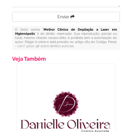
Enviar
O texto acima "
Melhor Clinica de Depilação a Laser em
Higienópolis
" é de direito reservado. Sua reprodução, parcial ou
total, mesmo citando nossos links, é proibida sem a autorização do
autor. Plágio é crime e está previsto no artigo 184 do Código Penal.
–
Lei n° 9.610-98 sobre direitos autorais
.
Veja Também