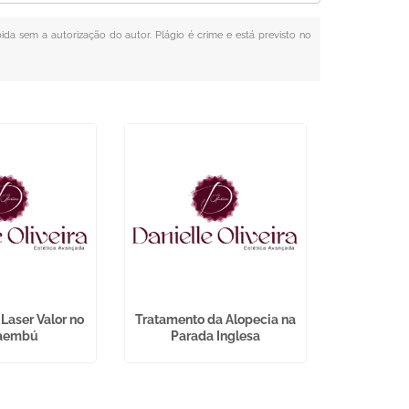
bida sem a autorização do autor. Plágio é crime e está previsto no
Laser Valor no
Tratamento da Alopecia na
Tratament
aembú
Parada Inglesa
Acne n