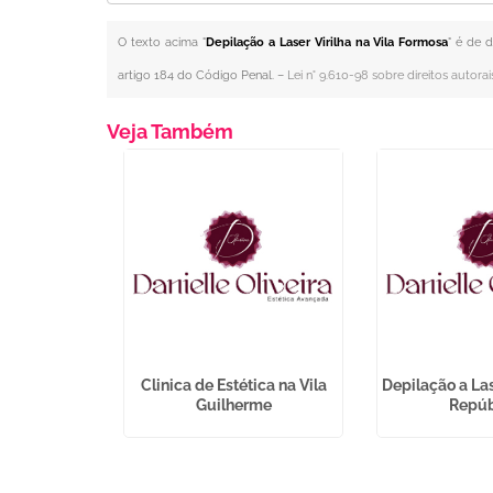
O texto acima "
Depilação a Laser Virilha na Vila Formosa
" é de 
artigo 184 do Código Penal. –
Lei n° 9.610-98 sobre direitos autorai
Veja Também
de Colageno
Clinica de Estética na Vila
Depilação a L
Jaraguá
Guilherme
Repúb