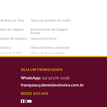
 de Botox na Testa
Aplicação de Botox nas Axilas
lador de Colageno
Bioestimulador de Colageno
Barriga
ladores de Colágeno
Clareamento Facial
 Estética
Clinica de Estetica Avançada
e Limpeza de Pele
Clinica de Preenchimento
ens
Labial
 a Laser Barba Preço
Depilação a Laser Barriga
 a Laser Intima
Depilação a Laser Masculina
SEJA UM FRANQUEADO
 a Laser Preço
Depilação a Laser Valor
WhatsApp:
(11) 97176-0036
uimico
Preenchimento Facial Valor
franquias@danielleoliveira.com.br
o Corporal para
Tratamento da Alopecia
REDES SOCIAIS
de Medidas
o de Bigode Chines
Tratamento de Celulite nas
Pernas