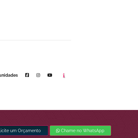
Agende um horário
Youtube
unidades
licite um Orçamento
Chame no WhatsApp