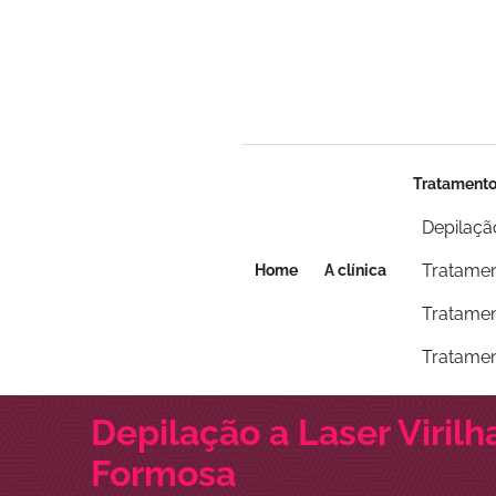
Seja um franqueado
Seja um franqueado
Tratament
Depilaçã
Tratamen
Home
A clínica
Tratamen
Tratamen
Depilação a Laser Virilh
Formosa