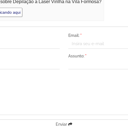
 sobre Depilação a Laser Virilha na Vila Formosa?
icando aqui
Email:
*
Assunto:
*
Enviar