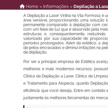
Home
»
Informações
»
Depilação a Lase
A Depilação a Laser Virilha na Vila Formosa é
área sensível, proporcionando uma solução 
permanente comparado à depilação com cera o
com um feixe de luz que é absorvido pela mel
estruturas e, consequentemente, reduzindo
valorizado por sua capacidade de proporcion
períodos prolongados. Além de estético, a depi
de pelos encravados e diminui irritações na p
de depilação.
Por ser a principal empresa de Estética avanç
melhores e mais modernos recursos; possuindo
Clinica de Depilação a Laser, Clinica de Limp
e Tratamento para Alopecia, quanto Depilação
eficiência que você deseja. Entre em contato
juntamente às melhores ferramentas do mercad