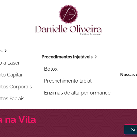
os
Procedimentos injetáveis
o a Laser
Botox
to Capilar
Nossas 
Preenchimento labial
tos Corporais
Enzimas de alta performance
tos Faciais
a na Vila
So