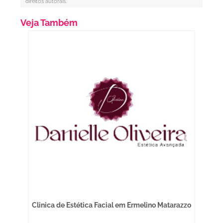
direitos autorais
.
Veja Também
Clinica de Estética Facial em Ermelino Matarazzo
Bi