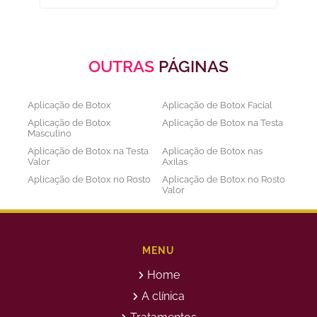
OUTRAS
PÁGINAS
Aplicação de Botox
Aplicação de Botox Facial
Aplicação de Botox
Aplicação de Botox na Testa
Masculino
Aplicação de Botox na Testa
Aplicação de Botox nas
Valor
Axilas
Aplicação de Botox no Rosto
Aplicação de Botox no Rosto
Valor
Aplicação de Botox nos
Aplicação de Botox Preço
Olhos
Bioestimulador de Colageno
Bioestimulador de Colageno
Abdomen
Barriga
MENU
Bioestimulador de Colágeno
Bioestimulador de Colágeno
Home
Injetável Preço
no Glúteo Valor
Bioestimulador de Colageno
Bioestimuladores de
A clínica
Rosto
Colágeno