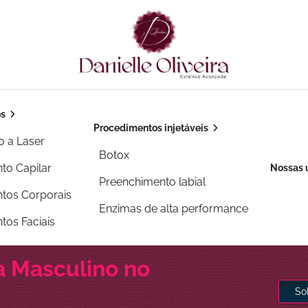
os
Procedimentos injetáveis
o a Laser
Botox
to Capilar
Nossas 
Preenchimento labial
tos Corporais
Enzimas de alta performance
tos Faciais
ha Masculino no
So