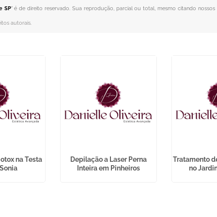
de SP
" é de direito reservado. Sua reprodução, parcial ou total, mesmo citando nossos l
itos autorais
.
otox na Testa
Depilação a Laser Perna
Tratamento d
 Sonia
Inteira em Pinheiros
no Jardi