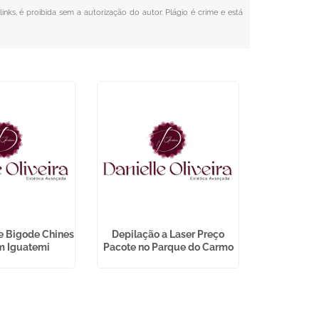
inks, é proibida sem a autorização do autor. Plágio é crime e está
e Bigode Chines
Depilação a Laser Preço
Depilaçã
m Iguatemi
Pacote no Parque do Carmo
Inteira na