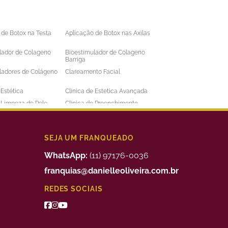
 de Botox na Testa
Aplicação de Botox nas Axilas
lador de Colageno
Bioestimulador de Colageno
Barriga
ladores de Colágeno
Clareamento Facial
 Estética
Clinica de Estetica Avançada
e Limpeza de Pele
Clinica de Preenchimento
ens
Labial
 a Laser Barba Preço
Depilação a Laser Barriga
 a Laser Intima
Depilação a Laser Masculina
SEJA UM FRANQUEADO
 a Laser Preço
Depilação a Laser Valor
WhatsApp:
(11) 97176-0036
uimico
Preenchimento Facial Valor
franquias@danielleoliveira.com.br
o Corporal para
Tratamento da Alopecia
REDES SOCIAIS
de Medidas
o de Bigode Chines
Tratamento de Celulite nas
Pernas
to de Manchas de
Tratamento Facial para