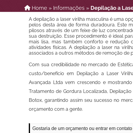
Home
»
Informações
»
Depilação a Lase
A depilação a laser virilha masculina é uma o
pelos desta área de forma duradoura. Este mé
pilosos através de um feixe de luz concentra
sua destruição. Esse procedimento é ideal p
mais lisa, mas também conforto e redução d
atividades físicas. A depilação a laser na vi
associados a outros métodos de remoção de pel
Com sua credibilidade no mercado de Estétic
custo/benefício em Depilação a Laser Viri
Avançada Ltda vem crescendo e mostrando se
Tratamento de Gordura Localizada, Depilação a 
Botox, garantindo assim seu sucesso no mer
orçamento com a gente.
Gostaria de um orçamento ou entrar em contato