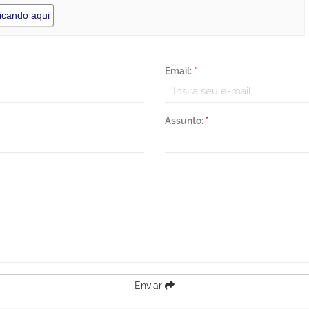
icando aqui
Email:
*
Assunto:
*
Enviar