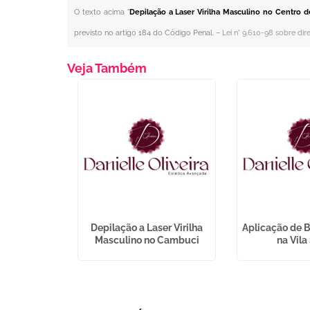
O texto acima "
Depilação a Laser Virilha Masculino no Centro 
previsto no artigo 184 do Código Penal. –
Lei n° 9.610-98 sobre dire
Veja Também
Manchas de
Depilação a Laser Virilha
Aplicação de B
a Branca
Masculino no Cambuci
na Vila