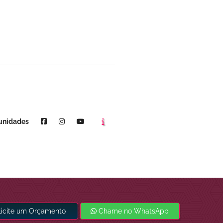
Agende um horário
Youtube
unidades
licite um Orçamento
Chame no WhatsApp