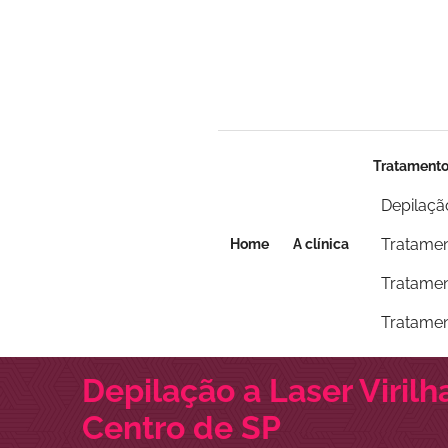
Seja um franqueado
Seja um franqueado
Tratament
Depilaçã
Tratamen
Home
A clínica
Tratamen
Tratamen
Depilação a Laser Viril
Centro de SP