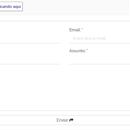
icando aqui
Email:
*
Assunto:
*
Enviar