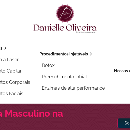
os
Procedimentos injetáveis
o a Laser
Botox
to Capilar
Nossas 
Preenchimento labial
tos Corporais
Enzimas de alta performance
tos Faciais
ha Masculino na
So