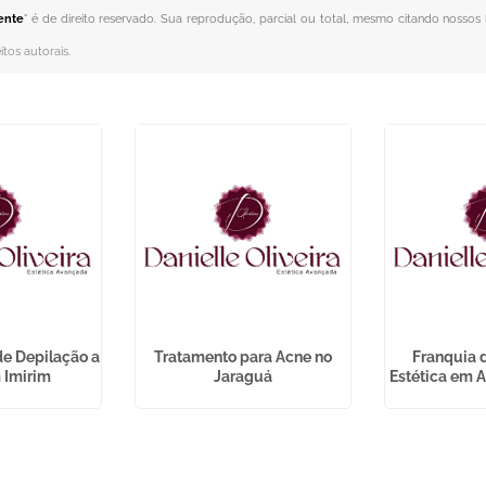
dente
" é de direito reservado. Sua reprodução, parcial ou total, mesmo citando nossos l
itos autorais
.
de Depilação a
Tratamento para Acne no
Franquia d
 Imirim
Jaraguá
Estética em A