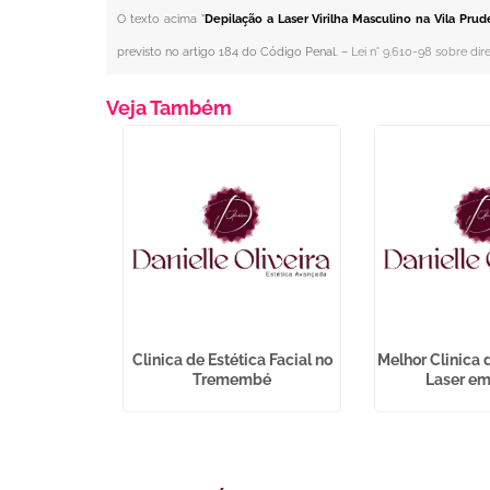
O texto acima "
Depilação a Laser Virilha Masculino na Vila Pru
previsto no artigo 184 do Código Penal. –
Lei n° 9.610-98 sobre dire
Veja Também
abial Preço
Clinica de Estética Facial no
Melhor Clinica 
ha
Tremembé
Laser em