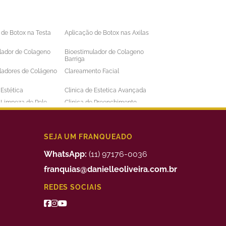
 de Botox na Testa
Aplicação de Botox nas Axilas
lador de Colageno
Bioestimulador de Colageno
Barriga
ladores de Colágeno
Clareamento Facial
 Estética
Clinica de Estetica Avançada
e Limpeza de Pele
Clinica de Preenchimento
ens
Labial
 a Laser Barba Preço
Depilação a Laser Barriga
 a Laser Intima
Depilação a Laser Masculina
SEJA UM FRANQUEADO
 a Laser Preço
Depilação a Laser Valor
WhatsApp:
(11) 97176-0036
uimico
Preenchimento Facial Valor
franquias@danielleoliveira.com.br
o Corporal para
Tratamento da Alopecia
REDES SOCIAIS
de Medidas
o de Bigode Chines
Tratamento de Celulite nas
Pernas
to de Manchas de
Tratamento Facial para