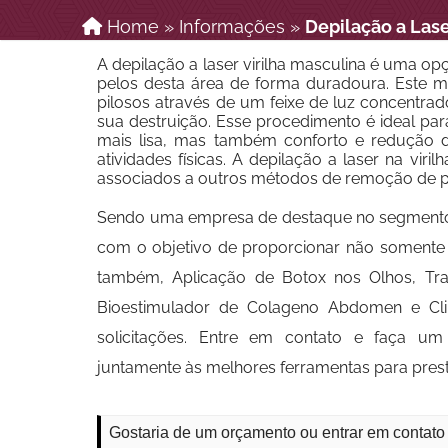
Home
»
Informações
»
Depilação a Lase
A depilação a laser virilha masculina é uma o
pelos desta área de forma duradoura. Este mé
pilosos através de um feixe de luz concentra
sua destruição. Esse procedimento é ideal p
mais lisa, mas também conforto e redução d
atividades físicas. A depilação a laser na vi
associados a outros métodos de remoção de pel
Sendo uma empresa de destaque no segmento d
com o objetivo de proporcionar não somente D
também, Aplicação de Botox nos Olhos, Tra
Bioestimulador de Colageno Abdomen e Cli
solicitações. Entre em contato e faça u
juntamente às melhores ferramentas para pres
Gostaria de um orçamento ou entrar em contato 