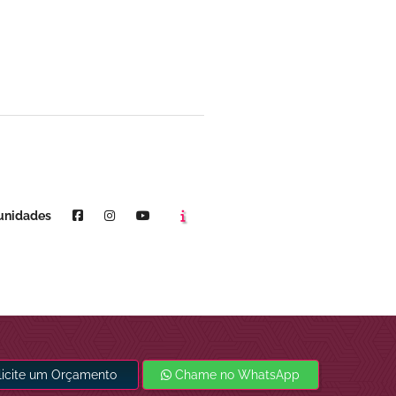
Agende um horário
Youtube
unidades
licite um Orçamento
Chame no WhatsApp