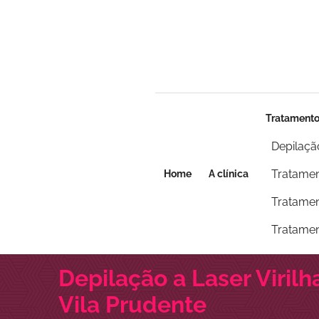
Seja um franqueado
Seja um franqueado
Tratament
Depilaçã
Tratamen
Home
A clínica
Tratamen
Tratamen
Depilação a Laser Viril
Vila Prudente