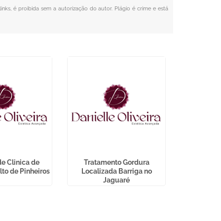
inks, é proibida sem a autorização do autor. Plágio é crime e está
e Clinica de
Tratamento Gordura
Tratamentos
lto de Pinheiros
Localizada Barriga no
M
Jaguaré