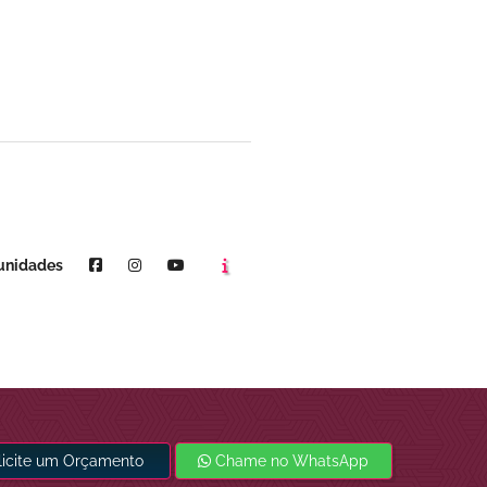
Agende um horário
Youtube
unidades
licite um Orçamento
Chame no WhatsApp