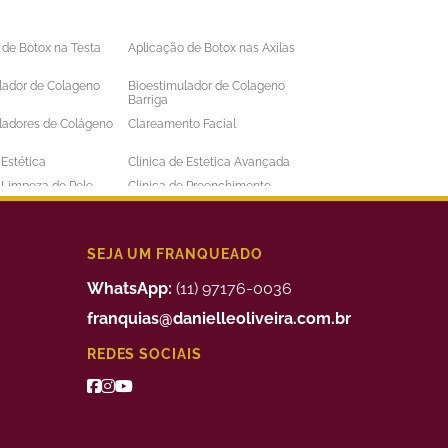
 de Botox na Testa
Aplicação de Botox nas Axilas
lador de Colageno
Bioestimulador de Colageno
Barriga
ladores de Colágeno
Clareamento Facial
 Estética
Clinica de Estetica Avançada
e Limpeza de Pele
Clinica de Preenchimento
ens
Labial
 a Laser Barba Preço
Depilação a Laser Barriga
 a Laser Intima
Depilação a Laser Masculina
SEJA UM FRANQUEADO
 a Laser Preço
Depilação a Laser Valor
WhatsApp:
(11) 97176-0036
uimico
Preenchimento Facial Valor
franquias@danielleoliveira.com.br
o Corporal para
Tratamento da Alopecia
REDES SOCIAIS
de Medidas
o de Bigode Chines
Tratamento de Celulite nas
Pernas
to de Manchas de
Tratamento Facial para
Manchas