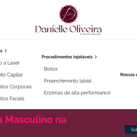
os
Procedimentos injetáveis
o a Laser
Botox
to Capilar
Nossas 
Preenchimento labial
tos Corporais
Enzimas de alta performance
tos Faciais
ha Masculino na
So