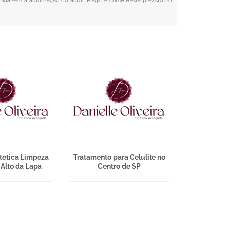
ibida sem a autorização do autor. Plágio é crime e está previsto no
stetica Limpeza
Tratamento para Celulite no
Aplicação d
 Alto da Lapa
Centro de SP
Cen