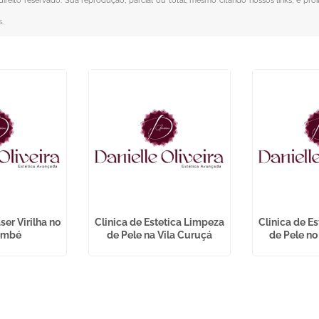
 direito reservado. Sua reprodução, parcial ou total, mesmo citando nossos links, é pro
s
.
ser Virilha no
Clinica de Estetica Limpeza
Clinica de E
embé
de Pele na Vila Curuçá
de Pele no