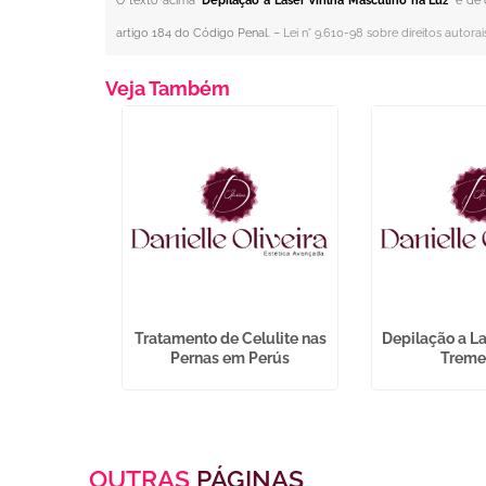
O texto acima "
Depilação a Laser Virilha Masculino na Luz
" é de
artigo 184 do Código Penal. –
Lei n° 9.610-98 sobre direitos autorai
Veja Também
ção de Botox
Tratamento de Celulite nas
Depilação a La
aré
Pernas em Perús
Trem
OUTRAS
PÁGINAS