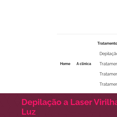
Seja um franqueado
Seja um franqueado
Tratament
Depilaçã
Tratamen
Home
A clínica
Tratamen
Tratamen
Depilação a Laser Viril
Luz