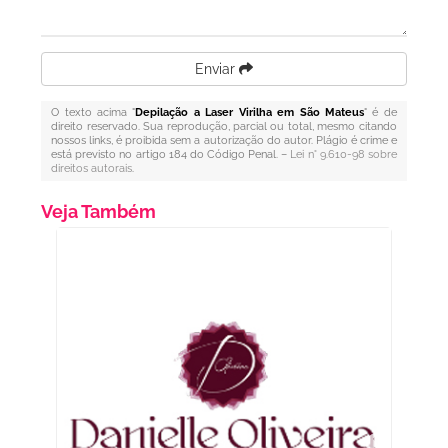
Enviar
O texto acima "
Depilação a Laser Virilha em São Mateus
" é de
direito reservado. Sua reprodução, parcial ou total, mesmo citando
nossos links, é proibida sem a autorização do autor. Plágio é crime e
está previsto no artigo 184 do Código Penal. –
Lei n° 9.610-98 sobre
direitos autorais
.
Veja Também