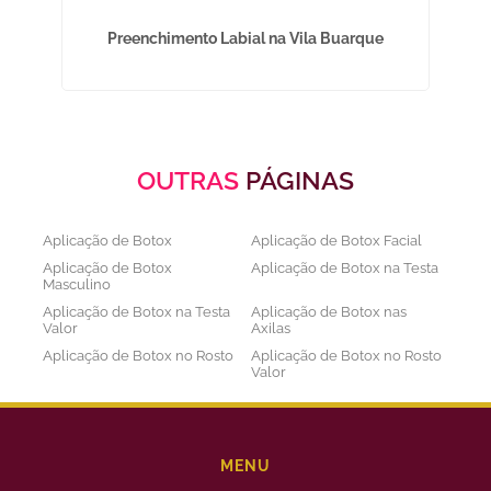
Preenchimento Labial na Vila Buarque
OUTRAS
PÁGINAS
Aplicação de Botox
Aplicação de Botox Facial
Aplicação de Botox
Aplicação de Botox na Testa
Masculino
Aplicação de Botox na Testa
Aplicação de Botox nas
Valor
Axilas
Aplicação de Botox no Rosto
Aplicação de Botox no Rosto
Valor
Aplicação de Botox nos
Aplicação de Botox Preço
Olhos
Bioestimulador de Colageno
Bioestimulador de Colageno
Abdomen
Barriga
MENU
Bioestimulador de Colágeno
Bioestimulador de Colágeno