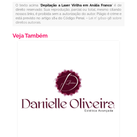
O texto acima "
Depilação a Laser Virilha em Anália Franco
" é de
direito reservado. Sua reprodução, parcial ou total, mesmo citando
nossos links, é proibida sem a autorização do autor. Plágio é crime e
está previsto no artigo 184 do Código Penal. –
Lei n° 9.610-98 sobre
direitos autorais
.
Veja Também