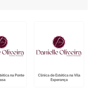
tética na Ponte
Clinica de Estética na Vila
Tratamento
asa
Esperança
em A