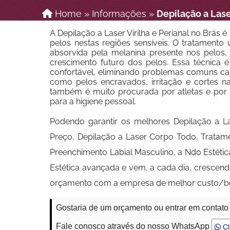
Home
»
Informações
»
Depilação a Lase
A Depilação a Laser Virilha e Perianal no Brás
pelos nestas regiões sensíveis. O tratamento ut
absorvida pela melanina presente nos pelos,
crescimento futuro dos pelos. Essa técnica 
confortável, eliminando problemas comuns ca
como pelos encravados, irritação e cortes na 
também é muito procurada por atletas e po
para a higiene pessoal.
Podendo garantir os melhores Depilação a La
Preço, Depilação a Laser Corpo Todo, Tratam
Preenchimento Labial Masculino, a Ndo Estét
Estética avançada e vem, a cada dia, cresce
orçamento com a empresa de melhor custo/be
Gostaria de um orçamento ou entrar em contato 
Fale conosco através do nosso WhatsApp
Cl