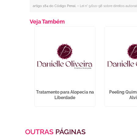
artigo 184 do Código Penal. –
Lei n° 9.610-98 sobre direitos autorai
Veja Também
r Facial na
Tratamento para Alopecia na
Peeling Quim
tavo
Liberdade
Alv
OUTRAS
PÁGINAS