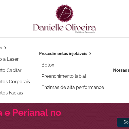
os
Procedimentos injetáveis
o a Laser
Botox
to Capilar
Nossas 
Preenchimento labial
tos Corporais
Enzimas de alta performance
tos Faciais
a e Perianal no
So