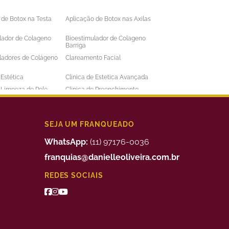
 de Botox na Testa
Aplicação de Botox nas Axilas
lador de Colageno
Bioestimulador de Colageno
Barriga
ladores de Colágeno
Clareamento Facial
 Estética
Clinica de Estetica Avançada
e Limpeza de Pele
Clinica de Preenchimento
ens
Labial
 a Laser Barba Preço
Depilação a Laser Barriga
 a Laser Intima
Depilação a Laser Masculina
SEJA UM FRANQUEADO
 a Laser Preço
Depilação a Laser Valor
WhatsApp:
(11) 97176-0036
uimico
Preenchimento Facial Valor
franquias@danielleoliveira.com.br
o Corporal para
Tratamento da Alopecia
REDES SOCIAIS
de Medidas
o de Bigode Chines
Tratamento de Celulite nas
Pernas
to de Manchas de
Tratamento Facial para
Manchas