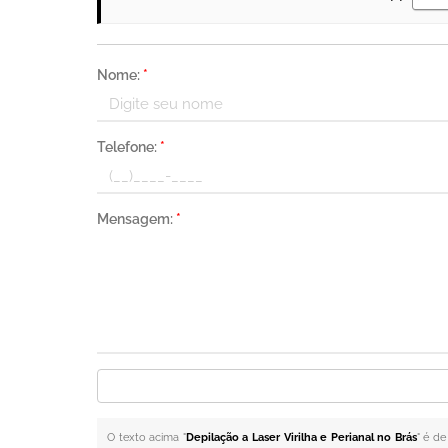
Nome:
*
Telefone:
*
Mensagem:
*
O texto acima "
Depilação a Laser Virilha e Perianal no Brás
" é de