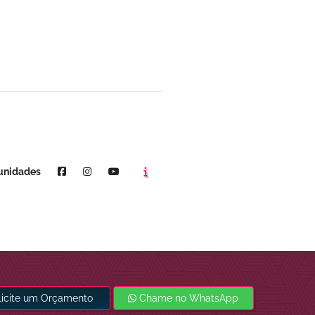
Agende um horário
Youtube
unidades
licite um Orçamento
Chame no WhatsApp