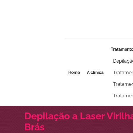
Seja um franqueado
Seja um franqueado
Tratament
Depilaçã
Tratamen
Home
A clínica
Tratamen
Tratamen
Depilação a Laser Virilh
Brás