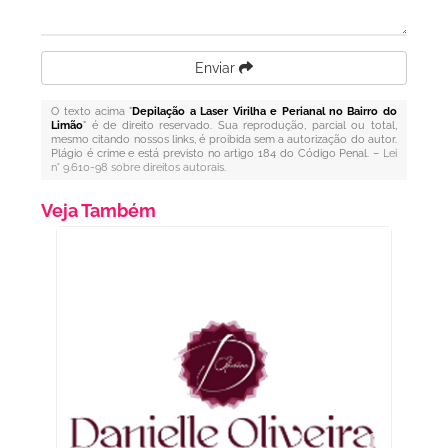
Enviar
O texto acima "
Depilação a Laser Virilha e Perianal no Bairro do
Limão
" é de direito reservado. Sua reprodução, parcial ou total,
mesmo citando nossos links, é proibida sem a autorização do autor.
Plágio é crime e está previsto no artigo 184 do Código Penal. –
Lei
n° 9.610-98 sobre direitos autorais
.
Veja Também