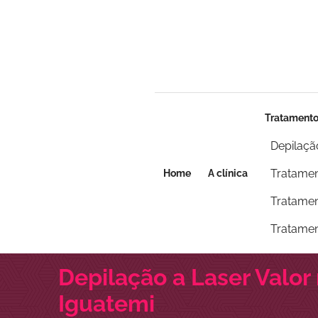
Seja um franqueado
Seja um franqueado
Tratament
Depilaçã
Tratamen
Home
A clínica
Tratamen
Tratamen
Depilação a Laser Valor
Iguatemi