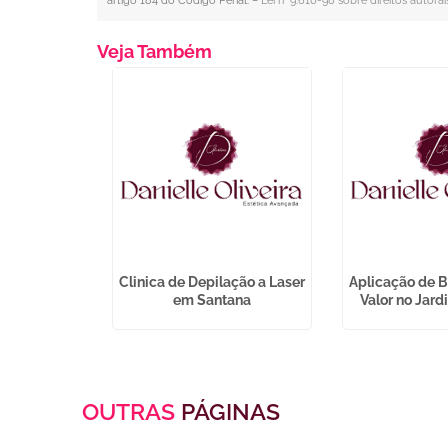
artigo 184 do Código Penal. –
Lei n° 9.610-98 sobre direitos autorai
Veja Também
ox Preço no
Clinica de Depilação a Laser
Aplicação de B
 Lucas
em Santana
Valor no Jar
OUTRAS
PÁGINAS