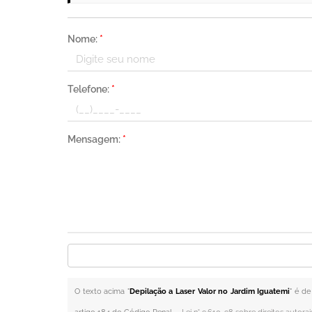
Nome:
*
Telefone:
*
Mensagem:
*
O texto acima "
Depilação a Laser Valor no Jardim Iguatemi
" é de