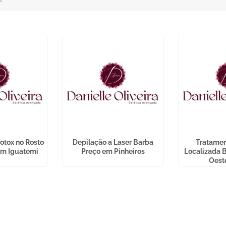
s
.
otox no Rosto
Depilação a Laser Barba
Tratamen
dim Iguatemi
Preço em Pinheiros
Localizada B
Oest