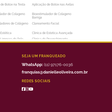
 de Botox na Testa
Aplicação de Botox nas Axilas
lador de Colageno
Bioestimulador de Colageno
Barriga
ladores de Colágeno
Clareamento Facial
 Estética
Clinica de Estetica Avançada
e Limpeza de Pele
Clinica de Preenchimento
ens
Labial
 a Laser Barba Preço
Depilação a Laser Barriga
 a Laser Intima
Depilação a Laser Masculina
SEJA UM FRANQUEADO
 a Laser Preço
Depilação a Laser Valor
WhatsApp:
(11) 97176-0036
uimico
Preenchimento Facial Valor
franquias@danielleoliveira.com.br
o Corporal para
Tratamento da Alopecia
REDES SOCIAIS
de Medidas
o de Bigode Chines
Tratamento de Celulite nas
Pernas
to de Manchas de
Tratamento Facial para
Manchas
 para Celulite
Tratamento Remoção de
Estrias