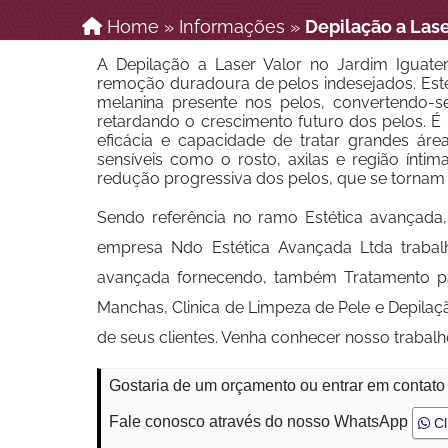
Home
»
Informações
»
Depilação a Lase
A Depilação a Laser Valor no Jardim Iguat
remoção duradoura de pelos indesejados. Este 
melanina presente nos pelos, convertendo-se
retardando o crescimento futuro dos pelos. É
eficácia e capacidade de tratar grandes ár
sensíveis como o rosto, axilas e região ínti
redução progressiva dos pelos, que se tornam 
Sendo referência no ramo Estética avançada,
empresa Ndo Estética Avançada Ltda trabal
avançada fornecendo, também Tratamento par
Manchas, Clinica de Limpeza de Pele e Depilaç
de seus clientes. Venha conhecer nosso trabal
Gostaria de um orçamento ou entrar em contato
Fale conosco através do nosso WhatsApp
Cl