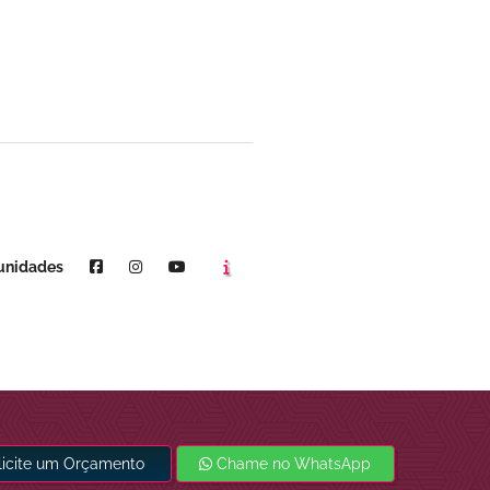
Agende um horário
Youtube
unidades
licite um Orçamento
Chame no WhatsApp