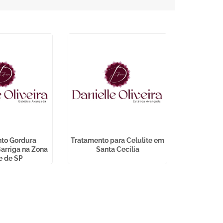
to Gordura
Tratamento para Celulite em
Depilação 
arriga na Zona
Santa Cecília
Sa
e de SP