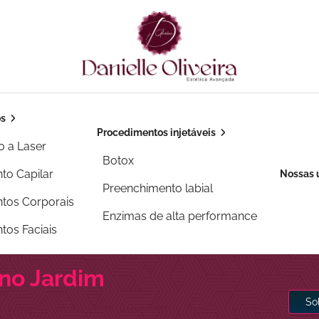
os
Procedimentos injetáveis
o a Laser
Botox
to Capilar
Nossas 
Preenchimento labial
tos Corporais
Enzimas de alta performance
tos Faciais
 no Jardim
So