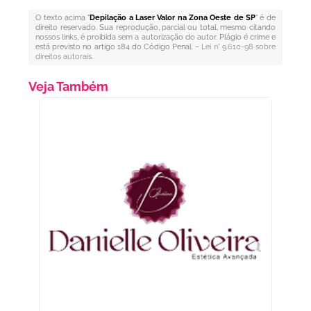
O texto acima "
Depilação a Laser Valor na Zona Oeste de SP
" é de
direito reservado. Sua reprodução, parcial ou total, mesmo citando
nossos links, é proibida sem a autorização do autor. Plágio é crime e
está previsto no artigo 184 do Código Penal. –
Lei n° 9.610-98 sobre
direitos autorais
.
Veja Também